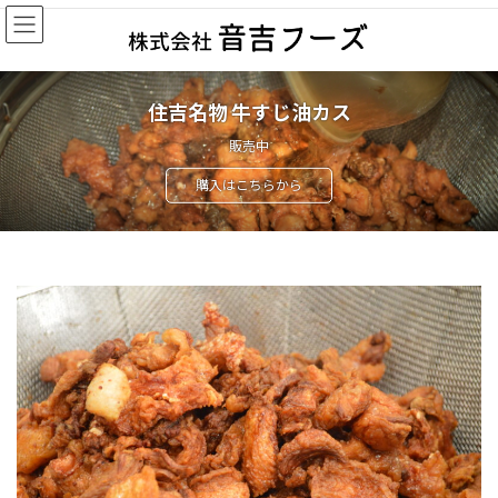
コ
ナ
ン
ビ
テ
ゲ
ン
ー
ツ
シ
住吉名物 牛すじ油カス
へ
ョ
ス
ン
販売中
キ
に
購入はこちらから
ッ
移
プ
動